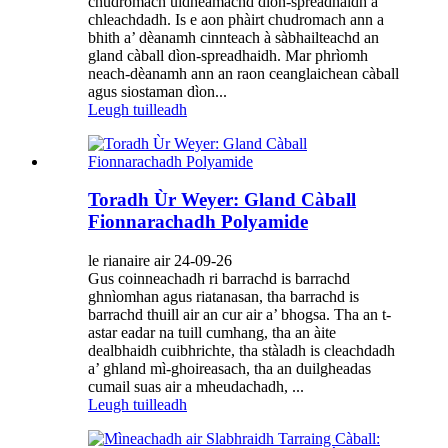
chudromach uidheamachd dìon-spreadhaidh a
chleachdadh. Is e aon phàirt chudromach ann a
bhith a’ dèanamh cinnteach à sàbhailteachd an
gland càball dìon-spreadhaidh. Mar phrìomh
neach-dèanamh ann an raon ceanglaichean càball
agus siostaman dìon...
Leugh tuilleadh
Toradh Ùr Weyer: Gland Càball
Fionnarachadh Polyamide
le rianaire air 24-09-26
Gus coinneachadh ri barrachd is barrachd
ghnìomhan agus riatanasan, tha barrachd is
barrachd thuill air an cur air a’ bhogsa. Tha an t-
astar eadar na tuill cumhang, tha an àite
dealbhaidh cuibhrichte, tha stàladh is cleachdadh
a’ ghland mì-ghoireasach, tha an duilgheadas
cumail suas air a mheudachadh, ...
Leugh tuilleadh