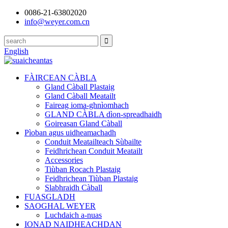
0086-21-63802020
info@weyer.com.cn
English
FÀIRCEAN CÀBLA
Gland Càball Plastaig
Gland Càball Meatailt
Faireag ioma-ghnìomhach
GLAND CÀBLA dìon-spreadhaidh
Goireasan Gland Càball
Pìoban agus uidheamachadh
Conduit Meatailteach Sùbailte
Feidhrichean Conduit Meatailt
Accessories
Tiùban Rocach Plastaig
Feidhrichean Tiùban Plastaig
Slabhraidh Càball
FUASGLADH
SAOGHAL WEYER
Luchdaich a-nuas
IONAD NAIDHEACHDAN