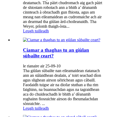
deatamach. Tha pàirt chudromach aig gach pàirt
de shiostam robotach ann a bhith a’ dèanamh
cinnteach à obrachadh gun fhiosta, agus am
measg nan eileamaidean as cudromaiche ach air
an dearmad tha giùlan àrd-choileanaidh. Tha
Weyer, prìomh thaigh-òsta...
Leugh tuilleadh
Ciamar a thaghas tu an giùlan
sùbailte ceart?
le rianaire air 25-09-10
Tha giùlan sùbailte nan eileamaidean riatanach
ann an stàlaidhean dealain, a’ toirt seachad dìon
agus slighean airson uèirichean agus càbaill.
Faodaidh tuigse air na diofar stuthan a tha rim
faighinn, na buannachdan agus na tagraidhean
aca do chuideachadh le bhith a’ dèanamh
roghainn fiosraichte airson do fheumalachdan
sònraichte. ...
Leugh tuilleadh