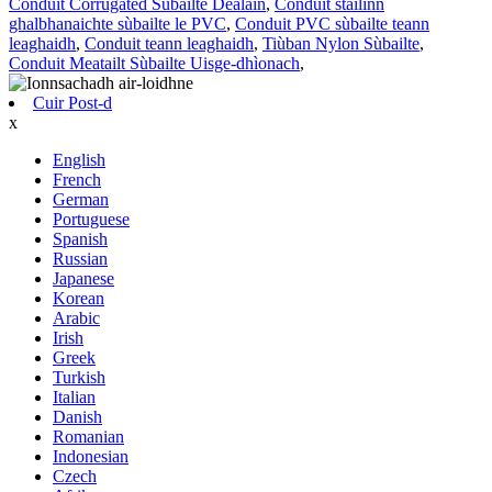
Conduit Corrugated Sùbailte Dealain
,
Conduit stàilinn
ghalbhanaichte sùbailte le PVC
,
Conduit PVC sùbailte teann
leaghaidh
,
Conduit teann leaghaidh
,
Tiùban Nylon Sùbailte
,
Conduit Meatailt Sùbailte Uisge-dhìonach
,
Cuir Post-d
x
English
French
German
Portuguese
Spanish
Russian
Japanese
Korean
Arabic
Irish
Greek
Turkish
Italian
Danish
Romanian
Indonesian
Czech