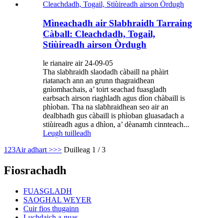
Mìneachadh air Slabhraidh Tarraing
Càball: Cleachdadh, Togail,
Stiùireadh airson Òrdugh
le rianaire air 24-09-05
Tha slabhraidh slaodadh càbaill na phàirt
riatanach ann an grunn thagraidhean
gnìomhachais, a’ toirt seachad fuasgladh
earbsach airson riaghladh agus dìon chàbaill is
phìoban. Tha na slabhraidhean seo air an
dealbhadh gus càbaill is phìoban gluasadach a
stiùireadh agus a dhìon, a’ dèanamh cinnteach...
Leugh tuilleadh
1
2
3
Air adhart >
>>
Duilleag 1 / 3
Fiosrachadh
FUASGLADH
SAOGHAL WEYER
Cuir fios thugainn
Luchdaich a-nuas