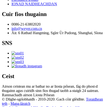
IONAD NAIDHEACHDAN
Cuir fios thugainn
0086-21-63802020
info@weyer.com.cn
Àir. 6 Rathad Hangming, Sgìre Ùr Pudong, Shanghai, Sìona
SNS
Ceist
Airson ceistean mu ar bathar no ar liosta prìsean, fàg do phost-d
thugainn agus cuiridh sinn fios thugad taobh a-staigh 24 uairean.
Rannsachadh airson Liosta Prìsean
© Dlighe-sgrìobhaidh - 2010-2020: Gach còir glèidhte.
Toraidhean
teth
-
Mapa-làraich