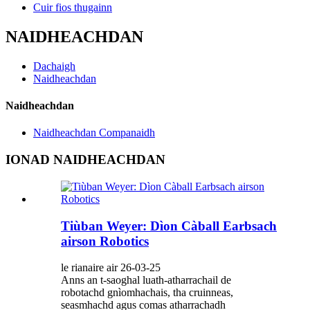
Cuir fios thugainn
NAIDHEACHDAN
Dachaigh
Naidheachdan
Naidheachdan
Naidheachdan Companaidh
IONAD NAIDHEACHDAN
Tiùban Weyer: Dìon Càball Earbsach
airson Robotics
le rianaire air 26-03-25
Anns an t-saoghal luath-atharrachail de
robotachd gnìomhachais, tha cruinneas,
seasmhachd agus comas atharrachadh