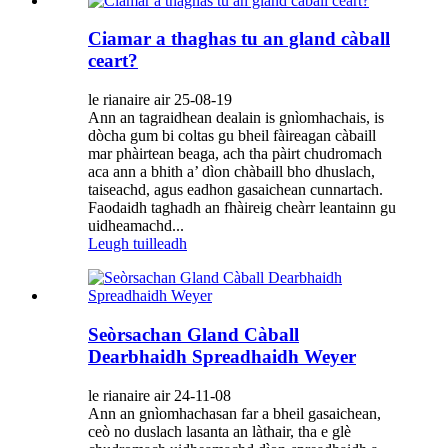
Ciamar a thaghas tu an gland càball
ceart?
le rianaire air 25-08-19
Ann an tagraidhean dealain is gnìomhachais, is
dòcha gum bi coltas gu bheil fàireagan càbaill
mar phàirtean beaga, ach tha pàirt chudromach
aca ann a bhith a’ dìon chàbaill bho dhuslach,
taiseachd, agus eadhon gasaichean cunnartach.
Faodaidh taghadh an fhàireig cheàrr leantainn gu
uidheamachd...
Leugh tuilleadh
Seòrsachan Gland Càball
Dearbhaidh Spreadhaidh Weyer
le rianaire air 24-11-08
Ann an gnìomhachasan far a bheil gasaichean,
ceò no duslach lasanta an làthair, tha e glè